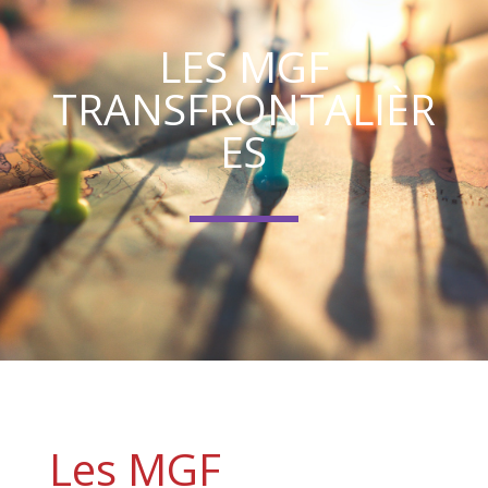
LES MGF
TRANSFRONTALIÈR
ES
Les MGF