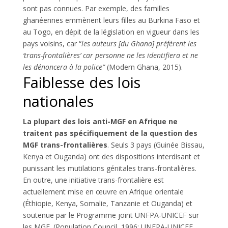
sont pas connues. Par exemple, des familles
ghanéennes emmènent leurs filles au Burkina Faso et
au Togo, en dépit de la législation en vigueur dans les
pays voisins, car “
les auteurs [du Ghana] préfèrent les
‘trans-frontalières’ car personne ne les identifiera et ne
les dénoncera à la police”
(Modern Ghana, 2015).
Faiblesse des lois
nationales
La plupart des lois anti-MGF en Afrique ne
traitent pas spécifiquement de la question des
MGF trans-frontalières
. Seuls 3 pays (Guinée Bissau,
Kenya et Ouganda) ont des dispositions interdisant et
punissant les mutilations génitales trans-frontalières.
En outre, une initiative trans-frontalière est
actuellement mise en œuvre en Afrique orientale
(Éthiopie, Kenya, Somalie, Tanzanie et Ouganda) et
soutenue par le Programme joint UNFPA-UNICEF sur
les MGF. (Population Council, 1996; UNFPA-UNICEF,