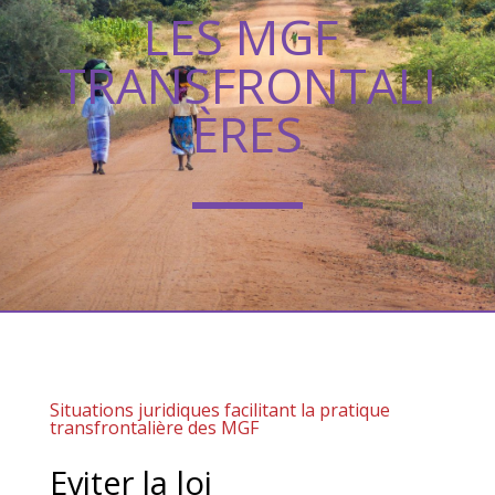
LES MGF
TRANSFRONTALI
ÈRES
Situations juridiques facilitant la pratique
transfrontalière des MGF
Eviter la loi