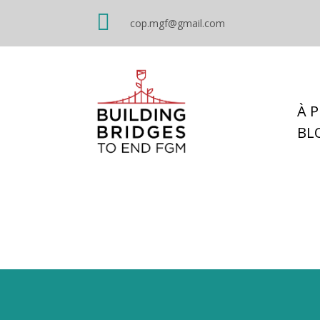

cop.mgf@gmail.com
À 
BL
les masculinités 