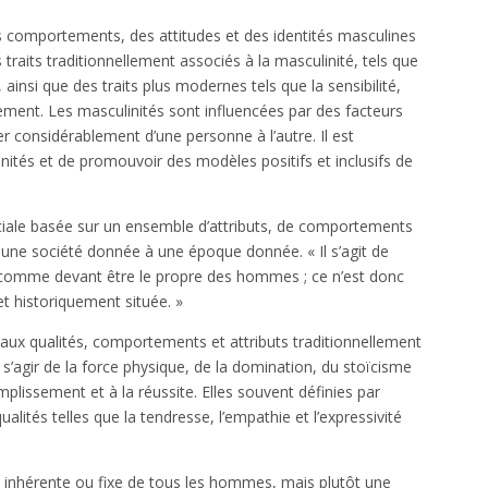
es comportements, des attitudes et des identités masculines
s traits traditionnellement associés à la masculinité, tels que
é, ainsi que des traits plus modernes tels que la sensibilité,
ement. Les masculinités sont influencées par des facteurs
ier considérablement d’une personne à l’autre. Il est
inités et de promouvoir des modèles positifs et inclusifs de
ciale basée sur un ensemble d’attributs, de comportements
une société donnée à une époque donnée. « Il s’agit de
comme devant être le propre des hommes ; ce n’est donc
et historiquement située. »
e aux qualités, comportements et attributs traditionnellement
 s’agir de la force physique, de la domination, du stoïcisme
plissement et à la réussite. Elles souvent définies par
ualités telles que la tendresse, l’empathie et l’expressivité
e inhérente ou fixe de tous les hommes, mais plutôt une