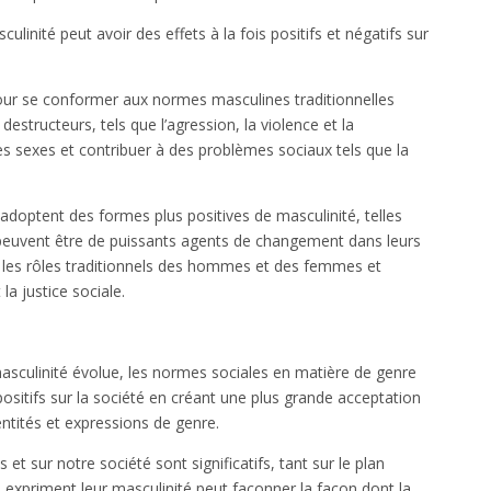
inité peut avoir des effets à la fois positifs et négatifs sur
our se conformer aux normes masculines traditionnelles
structeurs, tels que l’agression, la violence et la
les sexes et contribuer à des problèmes sociaux tels que la
doptent des formes plus positives de masculinité, telles
, peuvent être de puissants agents de changement dans leurs
 les rôles traditionnels des hommes et des femmes et
a justice sociale.
asculinité évolue, les normes sociales en matière de genre
ositifs sur la société en créant une plus grande acceptation
ntités et expressions de genre.
et sur notre société sont significatifs, tant sur le plan
 expriment leur masculinité peut façonner la façon dont la