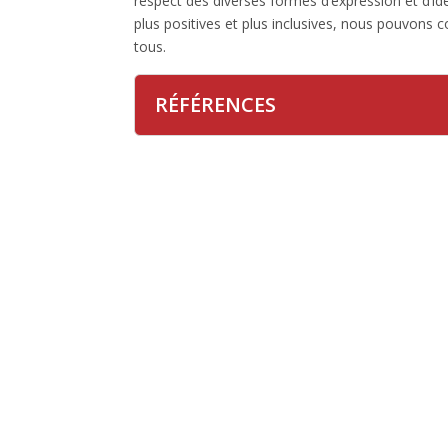
respect des diverses formes d’expression et d’i
plus positives et plus inclusives, nous pouvons 
tous.
RÉFÉRENCES