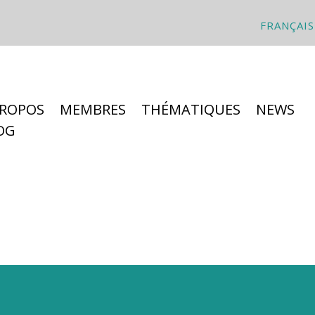
FRANÇAIS
PROPOS
MEMBRES
THÉMATIQUES
NEWS
OG
: de quoi s’agit-il ?