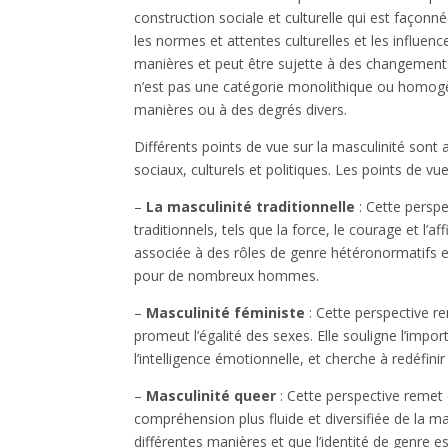
construction sociale et culturelle qui est façonn
les normes et attentes culturelles et les influen
manières et peut être sujette à des changements 
n’est pas une catégorie monolithique ou homogè
manières ou à des degrés divers.
Différents points de vue sur la masculinité sont 
sociaux, culturels et politiques. Les points de vu
–
La masculinité traditionnelle
: Cette perspe
traditionnels, tels que la force, le courage et l’a
associée à des rôles de genre hétéronormatifs e
pour de nombreux hommes.
–
Masculinité féministe
: Cette perspective re
promeut l’égalité des sexes. Elle souligne l’import
l’intelligence émotionnelle, et cherche à redéfi
–
Masculinité queer
: Cette perspective remet 
compréhension plus fluide et diversifiée de la ma
différentes manières et que l’identité de genre