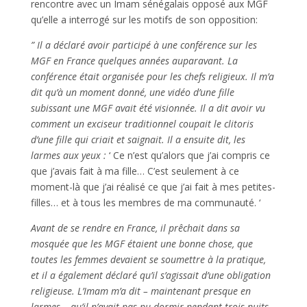
rencontre avec un Imam sénégalais opposé aux MGF
qu’elle a interrogé sur les motifs de son opposition:
” Il a déclaré avoir participé à une conférence sur les
MGF en France quelques années auparavant. La
conférence était organisée pour les chefs religieux. Il m’a
dit qu’à un moment donné, une vidéo d’une fille
subissant une MGF avait été visionnée. Il a dit avoir vu
comment un exciseur traditionnel coupait le clitoris
d’une fille qui criait et saignait. Il a ensuite dit, les
larmes aux yeux :
‘ Ce n’est qu’alors que j’ai compris ce
que j’avais fait à ma fille… C’est seulement à ce
moment-là que j’ai réalisé ce que j’ai fait à mes petites-
filles… et à tous les membres de ma communauté. ‘
Avant de se rendre en France, il prêchait dans sa
mosquée que les MGF étaient une bonne chose, que
toutes les femmes devaient se soumettre à la pratique,
et il a également déclaré qu’il s’agissait d’une obligation
religieuse. L’Imam m’a dit – maintenant presque en
larmes – qu’il n’avait pas pu dormir pendant trois nuits