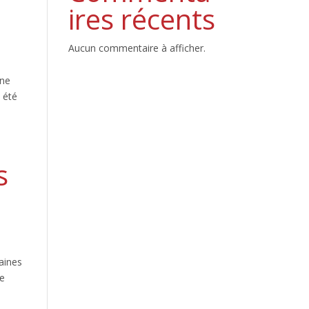
ires récents
Aucun commentaire à afficher.
une
́té
s
aines
ue