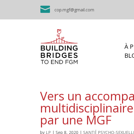

cop.mgf@gmail.com
À 
BL
Vers un accomp
multidisciplinai
par une MGF
by
LP
|
Sep 8, 2020
|
SANTÉ PSYCHO-SEXUELL