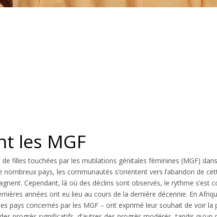
EF 2024: Progrès concernant les M
es
nt les MGF
 filles touchées par les mutilations génitales féminines (MGF) dans
e nombreux pays, les communautés s’orientent vers l’abandon de cett
tagnent. Cependant, là où des déclins sont observés, le rythme s’est 
ernières années ont eu lieu au cours de la dernière décennie. En Afriq
des pays concernés par les MGF – ont exprimé leur souhait de voir la
 des progrès significatifs, d’autres des progrès modérés, tandis qu’u