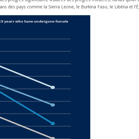
s des pays comme la Sierra Leone, le Burkina Faso, le Libéria et l’É