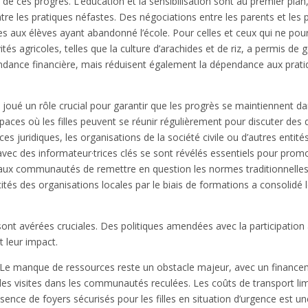
ne de ces progrès. L’éducation et la sensibilisation sont au premier p
ontre les pratiques néfastes. Des négociations entre les parents et les p
es aux élèves ayant abandonné l’école. Pour celles et ceux qui ne pou
és agricoles, telles que la culture d’arachides et de riz, a permis de
pendance financière, mais réduisent également la dépendance aux pra
 joué un rôle crucial pour garantir que les progrès se maintiennent d
paces où les filles peuvent se réunir régulièrement pour discuter des 
s juridiques, les organisations de la société civile ou d’autres entités 
avec des informateur·trices clés se sont révélés essentiels pour pro
ux communautés de remettre en question les normes traditionnelles et
ités des organisations locales par le biais de formations a consolidé
e sont avérées cruciales. Des politiques amendées avec la participati
t leur impact.
. Le manque de ressources reste un obstacle majeur, avec un financeme
 les visites dans les communautés reculées. Les coûts de transport lim
sence de foyers sécurisés pour les filles en situation d’urgence est une