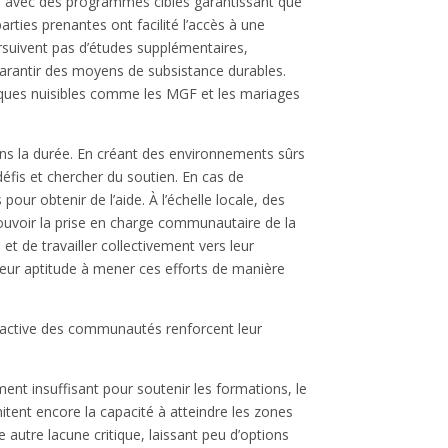
lan, avec des programmes ciblés garantissant que
arties prenantes ont facilité l’accès à une
rsuivent pas d’études supplémentaires,
 garantir des moyens de subsistance durables.
tiques nuisibles comme les MGF et les mariages
ans la durée. En créant des environnements sûrs
défis et chercher du soutien. En cas de
pour obtenir de l’aide. À l’échelle locale, des
mouvoir la prise en charge communautaire de la
 de travailler collectivement vers leur
 leur aptitude à mener ces efforts de manière
on active des communautés renforcent leur
nt insuffisant pour soutenir les formations, le
itent encore la capacité à atteindre les zones
 autre lacune critique, laissant peu d’options