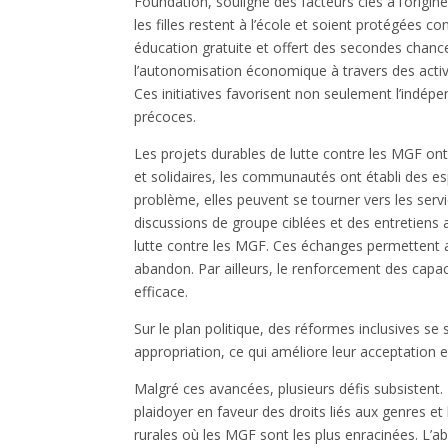
Foundation, souligne des facteurs clés à l’origi
les filles restent à l’école et soient protégées c
éducation gratuite et offert des secondes chanc
l’autonomisation économique à travers des activit
Ces initiatives favorisent non seulement l’indé
précoces.
Les projets durables de lutte contre les MGF ont
et solidaires, les communautés ont établi des es
problème, elles peuvent se tourner vers les service
discussions de groupe ciblées et des entretiens 
lutte contre les MGF. Ces échanges permettent a
abandon. Par ailleurs, le renforcement des capac
efficace.
Sur le plan politique, des réformes inclusives s
appropriation, ce qui améliore leur acceptation e
Malgré ces avancées, plusieurs défis subsistent
plaidoyer en faveur des droits liés aux genres et
rurales où les MGF sont les plus enracinées. L’ab