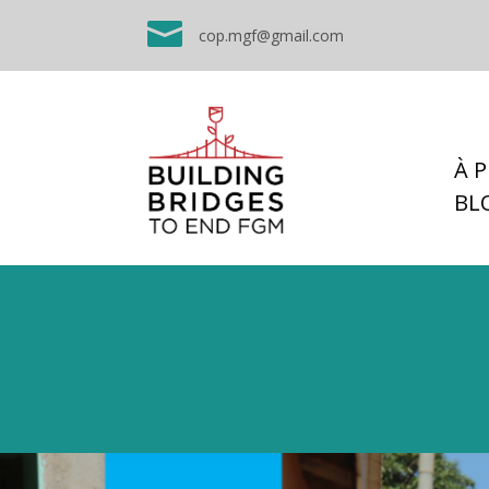

cop.mgf@gmail.com
À 
BL