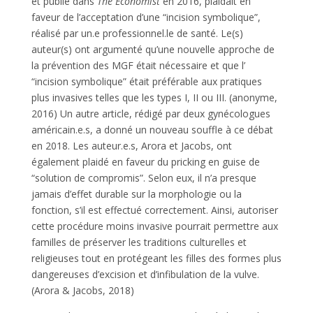
et publié dans
The Economist
en 2016, plaidait en
faveur de l’acceptation d’une “incision symbolique”,
réalisé par un.e professionnel.le de santé. Le(s)
auteur(s) ont argumenté qu’une nouvelle approche de
la prévention des MGF était nécessaire et que l’
“incision symbolique” était préférable aux pratiques
plus invasives telles que les types I, II ou III. (anonyme,
2016) Un autre article, rédigé par deux gynécologues
américain.e.s, a donné un nouveau souffle à ce débat
en 2018. Les auteur.e.s, Arora et Jacobs, ont
également plaidé en faveur du pricking en guise de
“solution de compromis”. Selon eux, il n’a presque
jamais d’effet durable sur la morphologie ou la
fonction, s’il est effectué correctement. Ainsi, autoriser
cette procédure moins invasive pourrait permettre aux
familles de préserver les traditions culturelles et
religieuses tout en protégeant les filles des formes plus
dangereuses d’excision et d’infibulation de la vulve.
(Arora & Jacobs, 2018)