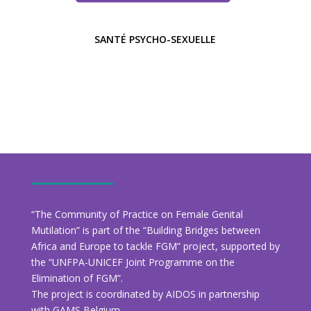
SANTÉ PSYCHO-SEXUELLE
“The Community of Practice on Female Genital
Mutilation” is part of the “Building Bridges between
Africa and Europe to tackle FGM” project, supported by
the “UNFPA-UNICEF Joint Programme on the
Elimination of FGM”.
The project is coordinated by AIDOS in partnership
with GAMS Belgium.