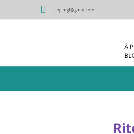

cop.mgf@gmail.com
À 
BL
Rit