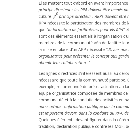
Elles mettent tout d’abord en avant l’importanc
principe directeur : les RPA doivent être menés 
e
culture (
3
principe directeur : ARPs doivent être 
RPA nécessite la participation des membres de 
que
“la formation de facilitateurs pour els RPA”
et
sont des éléments essentiels à l’organisation d’u
membres de la communauté afin de faciliter leur p
la mise en place d’un ARP nécessite
“d’avoir une
organisatrice peut présenter le concept aux gard
obtenir leur collaboration .”
Les lignes directrices s’intéressent aussi au dér
nécessaire que toute la communauté participe. Que
exemple, recommandé de prêter attention au langa
équipe organisatrice composée de membres de l
communauté et à la conduite des activités en pa
autre qu’une confirmation publique par la commu
est important d’avoir, dans la conduite du RPA, des
Quelques éléments devant figurer dans la cérémon
tradition, déclaration publique contre les MGF, bé