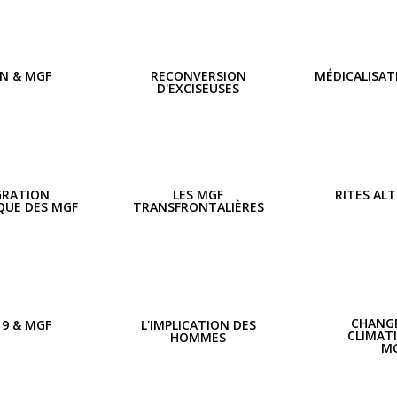
ON & MGF
RECONVERSION
MÉDICALISAT
D'EXCISEUSES
GRATION
LES MGF
RITES AL
QUE DES MGF
TRANSFRONTALIÈRES
CHANG
19 & MGF
L'IMPLICATION DES
CLIMAT
HOMMES
M