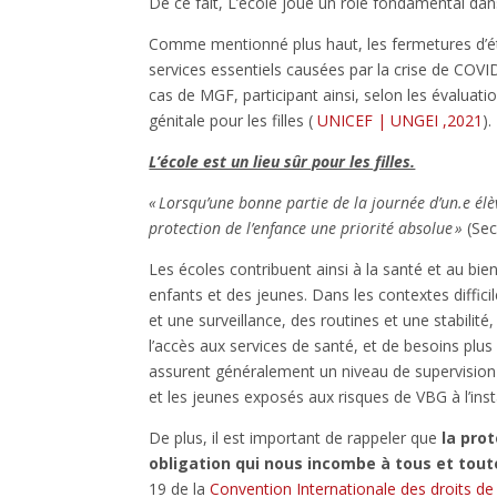
De ce fait, L’école joue un rôle fondamental dan
Comme mentionné plus haut, les fermetures d’étab
services essentiels causées par la crise de COVID
cas de MGF, participant ainsi, selon les évaluat
génitale pour les filles (
UNICEF | UNGEI ,2021
).
L’école est un lieu sûr pour les filles.
« Lorsqu’une bonne partie de la journée d’un.e élèv
protection de l’enfance une priorité absolue »
(Sec
Les écoles contribuent ainsi à la santé et au bi
enfants et des jeunes. Dans les contextes diffic
et une surveillance, des routines et une stabilité,
l’accès aux services de santé, et de besoins plus 
assurent généralement un niveau de supervision 
et les jeunes exposés aux risques de VBG à l’ins
De plus, il est important de rappeler que
la pro
obligation qui nous incombe à tous et tout
19 de la
Convention Internationale des droits de 