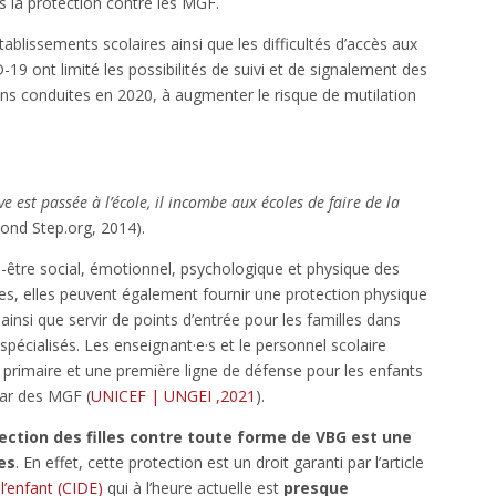
s la protection contre les MGF.
lissements scolaires ainsi que les difficultés d’accès aux
-19 ont limité les possibilités de suivi et de signalement des
ions conduites en 2020, à augmenter le risque de mutilation
e est passée à l’école, il incombe aux écoles de faire de la
ond Step.org, 2014).
en-être social, émotionnel, psychologique et physique des
iles, elles peuvent également fournir une protection physique
 ainsi que servir de points d’entrée pour les familles dans
spécialisés. Les enseignant·e·s et le personnel scolaire
primaire et une première ligne de défense pour les enfants
tar des MGF (
UNICEF | UNGEI ,2021
).
tection des filles contre toute forme de VBG est une
es
. En effet, cette protection est un droit garanti par l’article
l’enfant (CIDE)
qui à l’heure actuelle est
presque