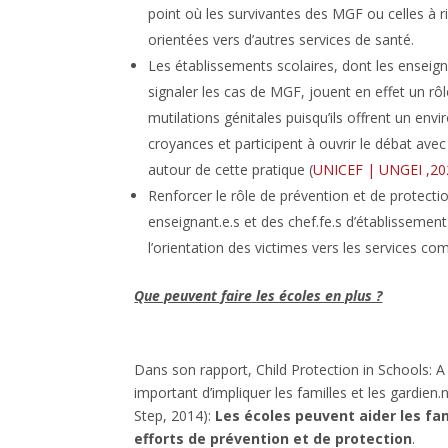
point où les survivantes des MGF ou celles à 
orientées vers d’autres services de santé.
Les établissements scolaires, dont les enseig
signaler les cas de MGF, jouent en effet un rôl
mutilations génitales puisqu’ils offrent un en
croyances et participent à ouvrir le débat av
autour de cette pratique (
UNICEF | UNGEI ,20
Renforcer le rôle de prévention et de protectio
enseignant.e.s et des chef.fe.s d’établissemen
l’orientation des victimes vers les services co
Que peuvent faire les écoles en plus ?
Dans son rapport, Child Protection in Schools: A
important d’impliquer les familles et les gardien
Step, 2014):
Les écoles peuvent aider les fam
efforts de prévention et de protection
.