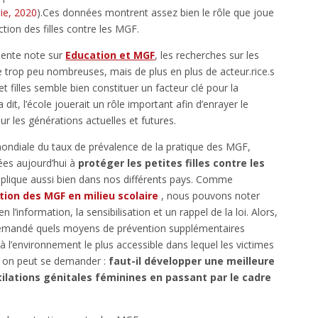
e, 2020
).Ces données montrent assez bien le rôle que joue
ction des filles contre les MGF.
dente note sur
Education et MGF
, les recherches sur les
 trop peu nombreuses, mais de plus en plus de acteur.rice.s
t filles semble bien constituer un facteur clé pour la
dit, l’école jouerait un rôle important afin d’enrayer le
 les générations actuelles et futures.
 mondiale du taux de prévalence de la pratique des MGF,
ées aujourd’hui à
protéger les petites filles contre les
applique aussi bien dans nos différents pays. Comme
tion des MGF en milieu scolaire
, nous pouvons noter
 l’information, la sensibilisation et un rappel de la loi. Alors,
emandé quels moyens de prévention supplémentaires
 l’environnement le plus accessible dans lequel les victimes
i, on peut se demander :
faut-il développer une meilleure
ilations génitales féminines en passant par le cadre