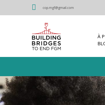

cop.mgf@gmail.com
À 
BL