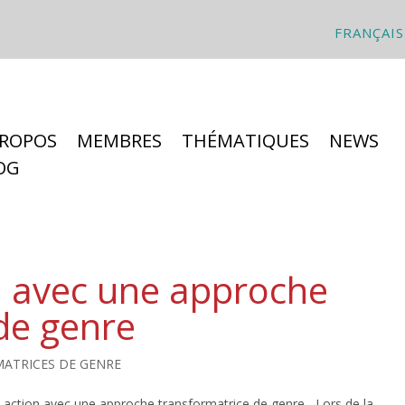
FRANÇAIS
PROPOS
MEMBRES
THÉMATIQUES
NEWS
OG
n avec une approche
de genre
ATRICES DE GENRE
 action avec une approche transformatrice de genre Lors de la