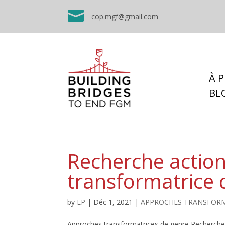

cop.mgf@gmail.com
À 
BL
Recherche actio
transformatrice 
by
LP
|
Déc 1, 2021
|
APPROCHES TRANSFORM
Approches transformatrices de genre Recherche