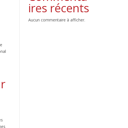
ires récents
Aucun commentaire à afficher.
re
onal
ur
es
hes